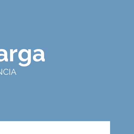
arga
NCIA