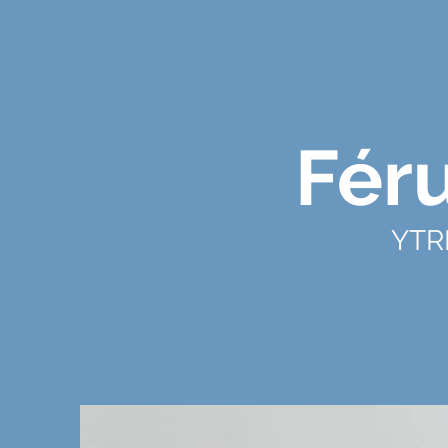
Fér
YTR