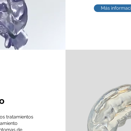
Más informac
o
os tratamientos
atamiento
síntomas de