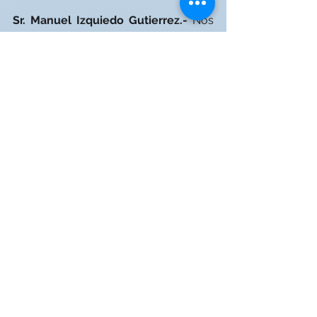
Sr. Manuel Izquiedo Gutierrez.-
 Nos 
enfrentamos a una digitalización cada 
vez más invasora, en los próximos 
años se incorporará de una manera 
global la inteligencia artificial dentro 
de los distintos flujos digitales. Por 
tanto, no me cabe duda de que se 
transformará aún más si cabe todo 
ese desarrollo que nuestros 
laboratorios pretenden aportar a las 
clínicas con el fin ser lo más efectivos 
posibles en la gestión de los 
procesos.