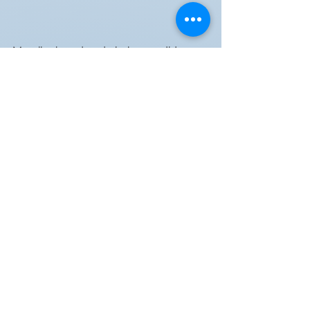
Muy ilusionados de haber podido 
retomar estos encuentros 
presenciales, podemos afirmar que 
han sido unos días muy 
provechosos, que nos servirán para 
seguir avanzando y mejorando, tanto 
a nivel individual como de grupo. 
Porque a pesar de que todos los 
laboratorios del Grupo Ytrio 
acumulamos más de 25 años de 
experiencia, tenemos claro que para 
seguir diferenciándonos y seguir 
siendo referentes en nuestro sector 
debemos continuar aprendiendo y 
estamos convencidos de que Ytrio es 
la mejor plataforma para ello.