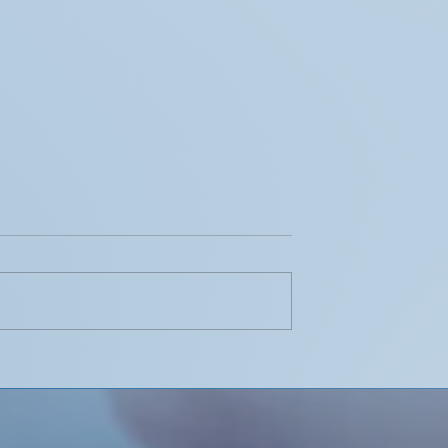
ótesis: Elegir el
¿Tienes dudas en la
decuado en
elección del disilicato? E
.
Ytrio te ayudamos a
resolverlas.