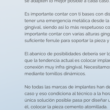
se adapten lo mejor posible a cada caso.
Es importante contar con ti bases con dist
tener una emergencia metálica desde la c
gingival, siendo así lo más respetuoso con
importante contar con varias alturas gin
suficiente ferrule para soportar la pieza
El abanico de posibilidades debería ser 
que la tendencia actual es colocar implan
conexión muy infra gingival. Necesitamo
mediante tornillos dinámicos.
No todas las marcas de implantes han de
caso y eso condiciona al técnico a la hor
única solución posible pasa por diseñar u
él, colocar la pieza cemento atornillada.