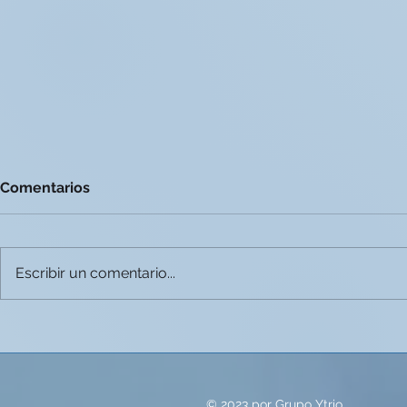
Comentarios
Escribir un comentario...
Tips para la utilización del
Holismo y pr
Scan Body
material a
prótesis fija
© 2023 por Grupo Ytrio