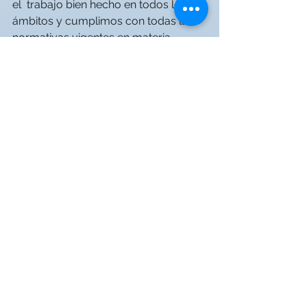
el  trabajo bien hecho en todos los 
ámbitos y cumplimos con todas las 
normativas vigentes en materia 
sanitaria (licencia de fabricación de 
productos sanitarios a medida 0P-
011) y Ley Orgánica de Protección de 
datos entre otras.
Ver todo
Entradas recientes