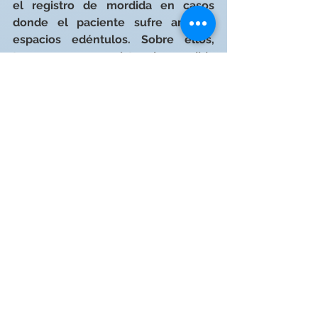
el registro de mordida en casos 
donde el paciente sufre amplios 
espacios edéntulos. Sobre ellos, 
tomaremos un registro de mordida 
con cera o silicona controlando la 
dimensión vertical y línea media del 
paciente. Antes de quitar dicho 
registro es de gran utilidad tomar 
una foto de la cara completa del 
paciente 
con un abrebocas tipo 
OptraGate. De esta forma, el técnico 
dental tendrá toda la información 
para realizar la restauración con la 
máxima precisión.
Si quieres más 
#tips
 que te ayuden a 
diferenciarte en tu trabajo diario, 
suscríbete a nuestra Newsletter y 
serás el primero en recibirlos.