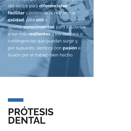
del sector para
diferenciarse
,
facilitar
y potenciar al máximo la
calidad
, para
unir
y
aportar
conocimientos
, para ayudarles
a ser más
resilientes
a los cambios o
contingencias que puedan surgir y,
por supuesto, siempre con
pasión
e
ilusión por el trabajo bien hecho.
PRÓTESIS
DENTAL