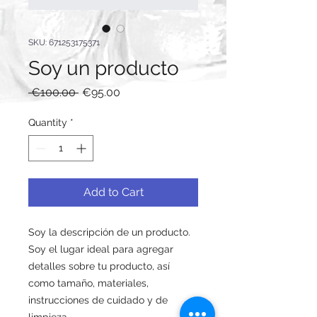
SKU: 671253175371
Soy un producto
Regular
Sale
 €100.00 
€95.00
Price
Price
Quantity
*
Add to Cart
Soy la descripción de un producto. 
Soy el lugar ideal para agregar 
detalles sobre tu producto, así 
como tamaño, materiales, 
instrucciones de cuidado y de 